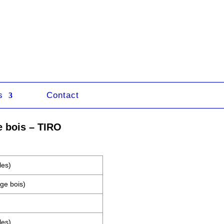
s
Contact
e bois – TIRO
les)
ge bois)
les)