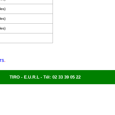
les)
les)
les)
rs
.
TIRO - E.U.R.L - Tél: 02 33 39 05 22